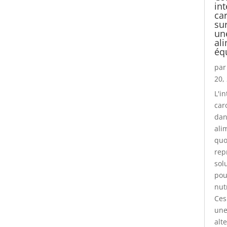
int
ca
su
un
al
équ
pa
20,
L'i
car
dan
ali
quo
rep
sol
pou
nut
Ces
une
alt