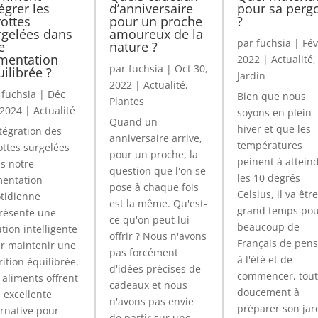
égrer les
d’anniversaire
pour sa perg
rottes
pour un proche
?
rgelées dans
amoureux de la
par
fuchsia
|
Fév
e
nature ?
imentation
2022
|
Actualité
,
par
fuchsia
|
Oct 30,
ilibrée ?
Jardin
2022
|
Actualité
,
r
fuchsia
|
Déc
Bien que nous
Plantes
 2024
|
Actualité
soyons en plein
Quand un
hiver et que les
ntégration des
anniversaire arrive,
températures
ottes surgelées
pour un proche, la
peinent à attein
s notre
question que l'on se
les 10 degrés
mentation
pose à chaque fois
Celsius, il va être
tidienne
est la même. Qu'est-
grand temps pou
résente une
ce qu'on peut lui
beaucoup de
ution intelligente
offrir ? Nous n'avons
Français de pens
r maintenir une
pas forcément
à l'été et de
rition équilibrée.
d'idées précises de
commencer, tout
 aliments offrent
cadeaux et nous
doucement à
 excellente
n'avons pas envie
préparer son jar
ernative pour
de partir sur une