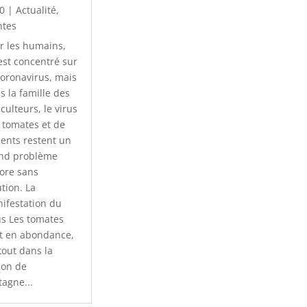
0
|
Actualité
,
ntes
r les humains,
est concentré sur
Coronavirus, mais
s la famille des
iculteurs, le virus
 tomates et de
ents restent un
nd problème
ore sans
ution. La
ifestation du
us Les tomates
t en abondance,
tout dans la
ion de
tagne...