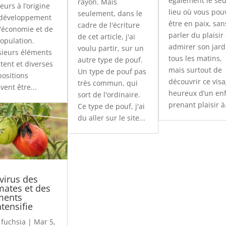
également le seu
rayon. Mais
teurs à l’origine
lieu où vous pou
seulement, dans le
développement
être en paix, san
cadre de l'écriture
l’économie et de
parler du plaisir
de cet article, j'ai
population.
admirer son jard
voulu partir, sur un
sieurs éléments
tous les matins,
autre type de pouf.
stent et diverses
mais surtout de
Un type de pouf pas
positions
découvrir ce vis
très commun, qui
vent être...
heureux d’un en
sort de l'ordinaire.
prenant plaisir à.
Ce type de pouf, j'ai
du aller sur le site...
 virus des
mates et des
ments
ntensifie
r
fuchsia
|
Mar 5,