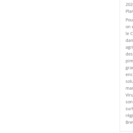
202
Pla
Pou
on 
le 
dan
agr
des
pim
gra
enc
sol
man
Vir
son
sur
rég
Bre