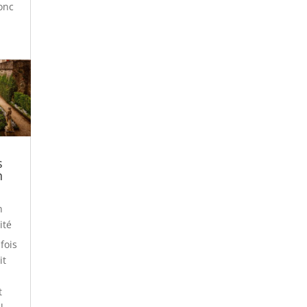
donc
s
n
n
ité
 fois
it
t