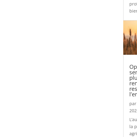
pro
bien
Op
se
pl
re
re
l’
pa
202
L’a
la 
agr