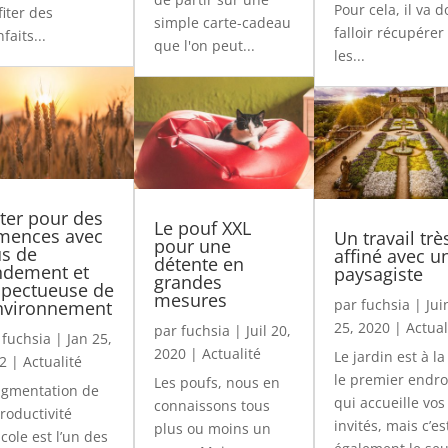
Pour cela, il va 
fiter des
simple carte-cadeau
falloir récupérer
faits...
que l'on peut...
les...
ter pour des
Le pouf XXL
mences avec
Un travail trè
pour une
us de
affiné avec u
détente en
ndement et
paysagiste
grandes
spectueuse de
mesures
par
fuchsia
|
Jui
environnement
25, 2020
|
Actual
par
fuchsia
|
Juil 20,
r
fuchsia
|
Jan 25,
2020
|
Actualité
Le jardin est à la
2
|
Actualité
le premier endro
Les poufs, nous en
ugmentation de
qui accueille vos
connaissons tous
productivité
invités, mais c’es
plus ou moins un
icole est l’un des