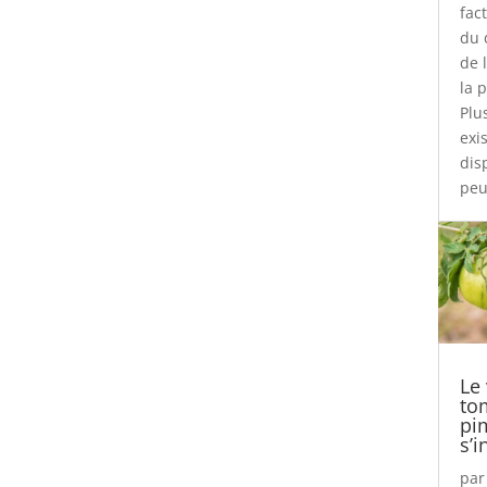
fac
du 
de 
la 
Plu
exi
dis
peu
Le
to
pi
s’i
pa