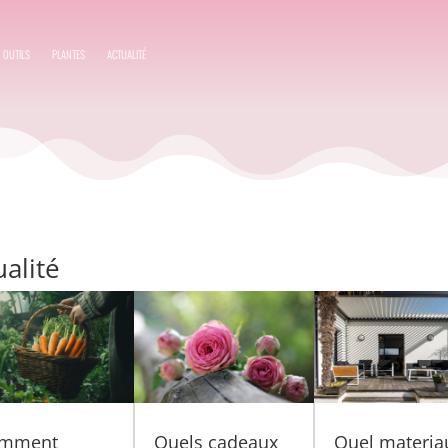
OUTILS
PLANTES
ACTUALITÉ
ualité
mment
Quels cadeaux
Quel materia