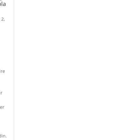
ola
 2,
dre
r
er
din.